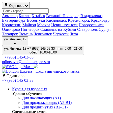
Одинцово
Армавир
Баксан
Батайск
Великий Новгород
Владикавказ
Екатеринбург
Ессентуки
Кисловодск
Красногорск
Краснодар
Кропоткин
Майкоп
Москва
Невинномысск
Новороссийск
Одинцово
Пятигорск
Славянск-на-Кубани
Ставрополь
Сургут
Таганрог
Тюмень
Челябинск
Черкесск
Чита
ул. Чикина, 12
ул. Чикина, 12
+7 (985) 145-03-33
пн-пт 9:00 - 21:00
сб-вс: 10:00-18:00
+7 (985) 145-03-33
odintsovo@london-express.ru
Одинцово
+7 (985) 145-03-33
Курсы для взрослых
Уровни обучения
Для начинающих (A1)
Для продолжающих (A2-B1)
Для продвинутых (B2-C1)
Специальные курсы