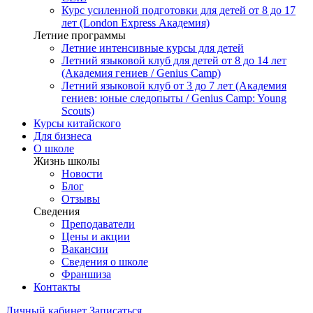
Курс усиленной подготовки для детей от 8 до 17
лет (London Express Академия)
Летние программы
Летние интенсивные курсы для детей
Летний языковой клуб для детей от 8 до 14 лет
(Академия гениев / Genius Camp)
Летний языковой клуб от 3 до 7 лет (Академия
гениев: юные следопыты / Genius Camp: Young
Scouts)
Курсы китайского
Для бизнеса
О школе
Жизнь школы
Новости
Блог
Отзывы
Сведения
Преподаватели
Цены и акции
Вакансии
Сведения о школе
Франшиза
Контакты
Личный кабинет
Записаться