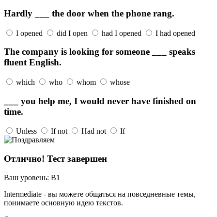
Hardly ___ the door when the phone rang.
I opened
did I open
had I opened
I had opened
The company is looking for someone ___ speaks
fluent English.
which
who
whom
whose
___ you help me, I would never have finished on
time.
Unless
If not
Had not
If
Отлично! Тест завершен
Ваш уровень:
B1
Intermediate - вы можете общаться на повседневные темы,
понимаете основную идею текстов.