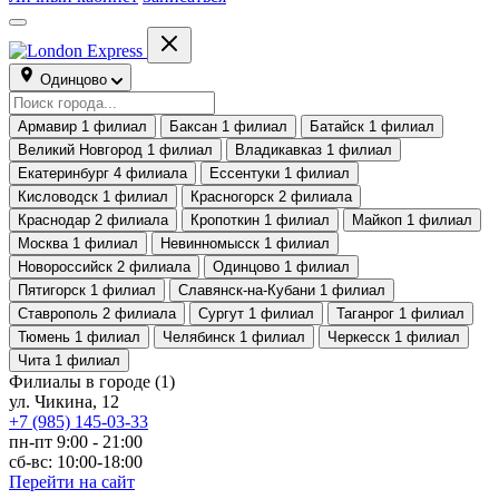
Одинцово
Армавир
1 филиал
Баксан
1 филиал
Батайск
1 филиал
Великий Новгород
1 филиал
Владикавказ
1 филиал
Екатеринбург
4 филиала
Ессентуки
1 филиал
Кисловодск
1 филиал
Красногорск
2 филиала
Краснодар
2 филиала
Кропоткин
1 филиал
Майкоп
1 филиал
Москва
1 филиал
Невинномысск
1 филиал
Новороссийск
2 филиала
Одинцово
1 филиал
Пятигорск
1 филиал
Славянск-на-Кубани
1 филиал
Ставрополь
2 филиала
Сургут
1 филиал
Таганрог
1 филиал
Тюмень
1 филиал
Челябинск
1 филиал
Черкесск
1 филиал
Чита
1 филиал
Филиалы в городе
(1)
ул. Чикина, 12
+7 (985) 145-03-33
пн-пт 9:00 - 21:00
сб-вс: 10:00-18:00
Перейти на сайт