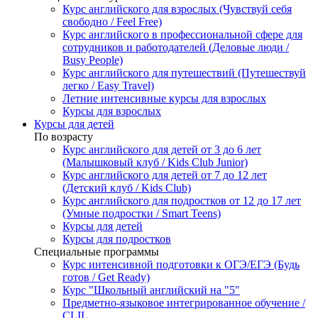
Курс английского для взрослых (Чувствуй себя
свободно / Feel Free)
Курс английского в профессиональной сфере для
сотрудников и работодателей (Деловые люди /
Busy People)
Курс английского для путешествий (Путешествуй
легко / Easy Travel)
Летние интенсивные курсы для взрослых
Курсы для взрослых
Курсы для детей
По возрасту
Курс английского для детей от 3 до 6 лет
(Малышковый клуб / Kids Club Junior)
Курс английского для детей от 7 до 12 лет
(Детский клуб / Kids Club)
Курс английского для подростков от 12 до 17 лет
(Умные подростки / Smart Teens)
Курсы для детей
Курсы для подростков
Специальные программы
Курс интенсивной подготовки к ОГЭ/ЕГЭ (Будь
готов / Get Ready)
Курс "Школьный английский на "5"
Предметно-языковое интегрированное обучение /
CLIL