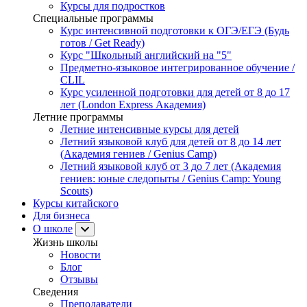
Курсы для подростков
Специальные программы
Курс интенсивной подготовки к ОГЭ/ЕГЭ (Будь
готов / Get Ready)
Курс "Школьный английский на "5"
Предметно-языковое интегрированное обучение /
CLIL
Курс усиленной подготовки для детей от 8 до 17
лет (London Express Академия)
Летние программы
Летние интенсивные курсы для детей
Летний языковой клуб для детей от 8 до 14 лет
(Академия гениев / Genius Camp)
Летний языковой клуб от 3 до 7 лет (Академия
гениев: юные следопыты / Genius Camp: Young
Scouts)
Курсы китайского
Для бизнеса
О школе
Жизнь школы
Новости
Блог
Отзывы
Сведения
Преподаватели