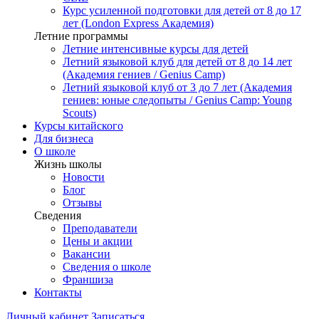
Курс усиленной подготовки для детей от 8 до 17
лет (London Express Академия)
Летние программы
Летние интенсивные курсы для детей
Летний языковой клуб для детей от 8 до 14 лет
(Академия гениев / Genius Camp)
Летний языковой клуб от 3 до 7 лет (Академия
гениев: юные следопыты / Genius Camp: Young
Scouts)
Курсы китайского
Для бизнеса
О школе
Жизнь школы
Новости
Блог
Отзывы
Сведения
Преподаватели
Цены и акции
Вакансии
Сведения о школе
Франшиза
Контакты
Личный кабинет
Записаться