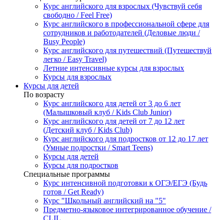
Курс английского для взрослых (Чувствуй себя
свободно / Feel Free)
Курс английского в профессиональной сфере для
сотрудников и работодателей (Деловые люди /
Busy People)
Курс английского для путешествий (Путешествуй
легко / Easy Travel)
Летние интенсивные курсы для взрослых
Курсы для взрослых
Курсы для детей
По возрасту
Курс английского для детей от 3 до 6 лет
(Малышковый клуб / Kids Club Junior)
Курс английского для детей от 7 до 12 лет
(Детский клуб / Kids Club)
Курс английского для подростков от 12 до 17 лет
(Умные подростки / Smart Teens)
Курсы для детей
Курсы для подростков
Специальные программы
Курс интенсивной подготовки к ОГЭ/ЕГЭ (Будь
готов / Get Ready)
Курс "Школьный английский на "5"
Предметно-языковое интегрированное обучение /
CLIL