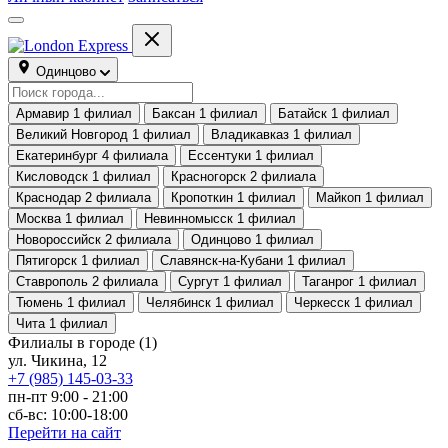
Одинцово
Армавир
1 филиал
Баксан
1 филиал
Батайск
1 филиал
Великий Новгород
1 филиал
Владикавказ
1 филиал
Екатеринбург
4 филиала
Ессентуки
1 филиал
Кисловодск
1 филиал
Красногорск
2 филиала
Краснодар
2 филиала
Кропоткин
1 филиал
Майкоп
1 филиал
Москва
1 филиал
Невинномысск
1 филиал
Новороссийск
2 филиала
Одинцово
1 филиал
Пятигорск
1 филиал
Славянск-на-Кубани
1 филиал
Ставрополь
2 филиала
Сургут
1 филиал
Таганрог
1 филиал
Тюмень
1 филиал
Челябинск
1 филиал
Черкесск
1 филиал
Чита
1 филиал
Филиалы в городе
(1)
ул. Чикина, 12
+7 (985) 145-03-33
пн-пт 9:00 - 21:00
сб-вс: 10:00-18:00
Перейти на сайт