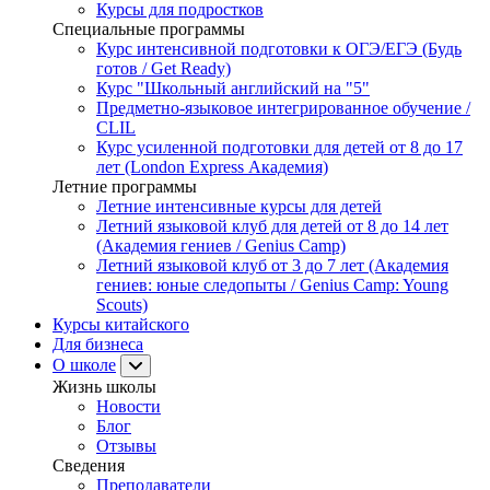
Курсы для подростков
Специальные программы
Курс интенсивной подготовки к ОГЭ/ЕГЭ (Будь
готов / Get Ready)
Курс "Школьный английский на "5"
Предметно-языковое интегрированное обучение /
CLIL
Курс усиленной подготовки для детей от 8 до 17
лет (London Express Академия)
Летние программы
Летние интенсивные курсы для детей
Летний языковой клуб для детей от 8 до 14 лет
(Академия гениев / Genius Camp)
Летний языковой клуб от 3 до 7 лет (Академия
гениев: юные следопыты / Genius Camp: Young
Scouts)
Курсы китайского
Для бизнеса
О школе
Жизнь школы
Новости
Блог
Отзывы
Сведения
Преподаватели