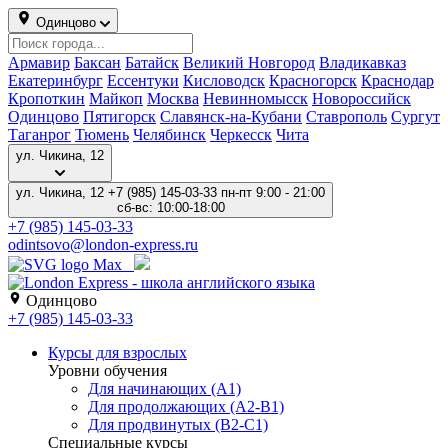
Одинцово
Армавир
Баксан
Батайск
Великий Новгород
Владикавказ
Екатеринбург
Ессентуки
Кисловодск
Красногорск
Краснодар
Кропоткин
Майкоп
Москва
Невинномысск
Новороссийск
Одинцово
Пятигорск
Славянск-на-Кубани
Ставрополь
Сургут
Таганрог
Тюмень
Челябинск
Черкесск
Чита
ул. Чикина, 12
ул. Чикина, 12
+7 (985) 145-03-33
пн-пт 9:00 - 21:00
сб-вс: 10:00-18:00
+7 (985) 145-03-33
odintsovo@london-express.ru
Одинцово
+7 (985) 145-03-33
Курсы для взрослых
Уровни обучения
Для начинающих (A1)
Для продолжающих (A2-B1)
Для продвинутых (B2-C1)
Специальные курсы