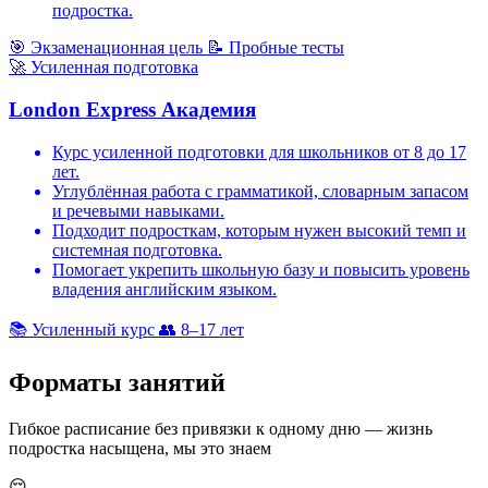
подростка.
🎯
Экзаменационная цель
📝
Пробные тесты
🚀
Усиленная подготовка
London Express Академия
Курс усиленной подготовки для школьников от 8 до 17
лет.
Углублённая работа с грамматикой, словарным запасом
и речевыми навыками.
Подходит подросткам, которым нужен высокий темп и
системная подготовка.
Помогает укрепить школьную базу и повысить уровень
владения английским языком.
📚
Усиленный курс
👥
8–17 лет
Форматы
занятий
Гибкое расписание без привязки к одному дню — жизнь
подростка насыщена, мы это знаем
😌