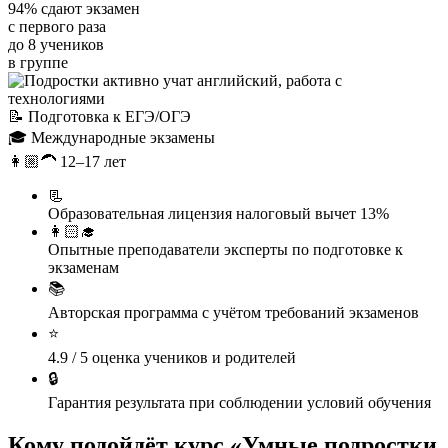
94%
сдают экзамен
с первого раза
до 8
учеников
в группе
📝
Подготовка к ЕГЭ/ОГЭ
🎓
Международные экзамены
👩🏼‍🦱
12–17 лет
📃
Образовательная лицензия
налоговый вычет 13%
👩🏻‍🎓
Опытные преподаватели
эксперты по подготовке к
экзаменам
📚
Авторская программа
с учётом требований экзаменов
⭐
4.9 / 5
оценка учеников и родителей
🔒
Гарантия результата
при соблюдении условий обучения
Кому подойдёт курс
«Умные подростки