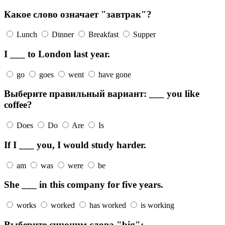
Какое слово означает "завтрак"?
Lunch
Dinner
Breakfast
Supper
I ___ to London last year.
go
goes
went
have gone
Выберите правильный вариант: ___ you like
coffee?
Does
Do
Are
Is
If I ___ you, I would study harder.
am
was
were
be
She ___ in this company for five years.
works
worked
has worked
is working
Выберите синоним слова "big":