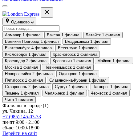
Одинцово
Армавир
1 филиал
Баксан
1 филиал
Батайск
1 филиал
Великий Новгород
1 филиал
Владикавказ
1 филиал
Екатеринбург
4 филиала
Ессентуки
1 филиал
Кисловодск
1 филиал
Красногорск
2 филиала
Краснодар
2 филиала
Кропоткин
1 филиал
Майкоп
1 филиал
Москва
1 филиал
Невинномысск
1 филиал
Новороссийск
2 филиала
Одинцово
1 филиал
Пятигорск
1 филиал
Славянск-на-Кубани
1 филиал
Ставрополь
2 филиала
Сургут
1 филиал
Таганрог
1 филиал
Тюмень
1 филиал
Челябинск
1 филиал
Черкесск
1 филиал
Чита
1 филиал
Филиалы в городе
(1)
ул. Чикина, 12
+7 (985) 145-03-33
пн-пт 9:00 - 21:00
сб-вс: 10:00-18:00
Перейти на сайт