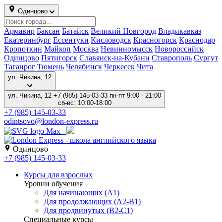
Одинцово
Армавир
Баксан
Батайск
Великий Новгород
Владикавказ
Екатеринбург
Ессентуки
Кисловодск
Красногорск
Краснодар
Кропоткин
Майкоп
Москва
Невинномысск
Новороссийск
Одинцово
Пятигорск
Славянск-на-Кубани
Ставрополь
Сургут
Таганрог
Тюмень
Челябинск
Черкесск
Чита
ул. Чикина, 12
ул. Чикина, 12
+7 (985) 145-03-33
пн-пт 9:00 - 21:00
сб-вс: 10:00-18:00
+7 (985) 145-03-33
odintsovo@london-express.ru
Одинцово
+7 (985) 145-03-33
Курсы для взрослых
Уровни обучения
Для начинающих (A1)
Для продолжающих (A2-B1)
Для продвинутых (B2-C1)
Специальные курсы