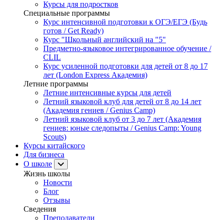
Курсы для подростков
Специальные программы
Курс интенсивной подготовки к ОГЭ/ЕГЭ (Будь
готов / Get Ready)
Курс "Школьный английский на "5"
Предметно-языковое интегрированное обучение /
CLIL
Курс усиленной подготовки для детей от 8 до 17
лет (London Express Академия)
Летние программы
Летние интенсивные курсы для детей
Летний языковой клуб для детей от 8 до 14 лет
(Академия гениев / Genius Camp)
Летний языковой клуб от 3 до 7 лет (Академия
гениев: юные следопыты / Genius Camp: Young
Scouts)
Курсы китайского
Для бизнеса
О школе
Жизнь школы
Новости
Блог
Отзывы
Сведения
Преподаватели