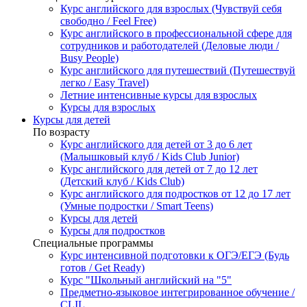
Курс английского для взрослых (Чувствуй себя
свободно / Feel Free)
Курс английского в профессиональной сфере для
сотрудников и работодателей (Деловые люди /
Busy People)
Курс английского для путешествий (Путешествуй
легко / Easy Travel)
Летние интенсивные курсы для взрослых
Курсы для взрослых
Курсы для детей
По возрасту
Курс английского для детей от 3 до 6 лет
(Малышковый клуб / Kids Club Junior)
Курс английского для детей от 7 до 12 лет
(Детский клуб / Kids Club)
Курс английского для подростков от 12 до 17 лет
(Умные подростки / Smart Teens)
Курсы для детей
Курсы для подростков
Специальные программы
Курс интенсивной подготовки к ОГЭ/ЕГЭ (Будь
готов / Get Ready)
Курс "Школьный английский на "5"
Предметно-языковое интегрированное обучение /
CLIL