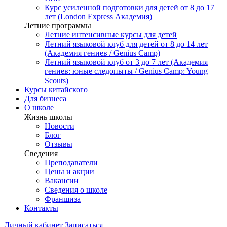
Курс усиленной подготовки для детей от 8 до 17
лет (London Express Академия)
Летние программы
Летние интенсивные курсы для детей
Летний языковой клуб для детей от 8 до 14 лет
(Академия гениев / Genius Camp)
Летний языковой клуб от 3 до 7 лет (Академия
гениев: юные следопыты / Genius Camp: Young
Scouts)
Курсы китайского
Для бизнеса
О школе
Жизнь школы
Новости
Блог
Отзывы
Сведения
Преподаватели
Цены и акции
Вакансии
Сведения о школе
Франшиза
Контакты
Личный кабинет
Записаться