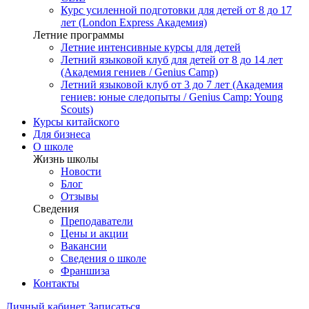
Курс усиленной подготовки для детей от 8 до 17
лет (London Express Академия)
Летние программы
Летние интенсивные курсы для детей
Летний языковой клуб для детей от 8 до 14 лет
(Академия гениев / Genius Camp)
Летний языковой клуб от 3 до 7 лет (Академия
гениев: юные следопыты / Genius Camp: Young
Scouts)
Курсы китайского
Для бизнеса
О школе
Жизнь школы
Новости
Блог
Отзывы
Сведения
Преподаватели
Цены и акции
Вакансии
Сведения о школе
Франшиза
Контакты
Личный кабинет
Записаться