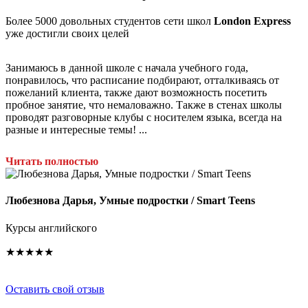
Более 5000 довольных студентов сети школ
London Express
уже достигли своих целей
Занимаюсь в данной школе с начала учебного года,
понравилось, что расписание подбирают, отталкиваясь от
А
пожеланий клиента, также дают возможность посетить
пробное занятие, что немаловажно. Также в стенах школы
К
проводят разговорные клубы с носителем языка, всегда на
разные и интересные темы! ...
М
Читать полностью
а
т
л
Любезнова Дарья, Умные подростки / Smart Teens
с
п
Курсы английского
★★★★★
Оставить свой отзыв