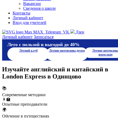
Вакансии
Сведения о школе
Контакты
Личный кабинет
Вход для учителей
MAX
Telegram
VK
Дзен
Личный кабинет
Записаться
Лето с пользой и выгодой до 40%
Летний клуб
Летние интенсивы детям
Летние интенсив
взрослым
Изучайте английский и китайский в
London Express в Одинцово
📚
Современные методики
👨‍🏫
Опытные преподаватели
🌍
Обучение в путешествиях