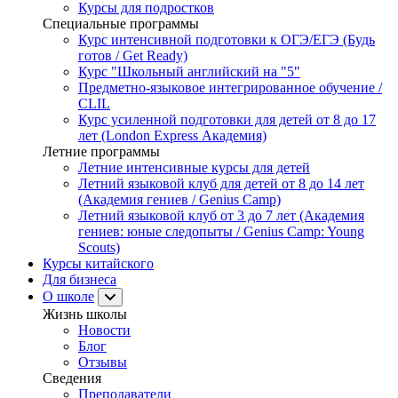
Курсы для подростков
Специальные программы
Курс интенсивной подготовки к ОГЭ/ЕГЭ (Будь
готов / Get Ready)
Курс "Школьный английский на "5"
Предметно-языковое интегрированное обучение /
CLIL
Курс усиленной подготовки для детей от 8 до 17
лет (London Express Академия)
Летние программы
Летние интенсивные курсы для детей
Летний языковой клуб для детей от 8 до 14 лет
(Академия гениев / Genius Camp)
Летний языковой клуб от 3 до 7 лет (Академия
гениев: юные следопыты / Genius Camp: Young
Scouts)
Курсы китайского
Для бизнеса
О школе
Жизнь школы
Новости
Блог
Отзывы
Сведения
Преподаватели