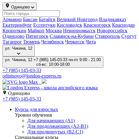
Одинцово
Армавир
Баксан
Батайск
Великий Новгород
Владикавказ
Екатеринбург
Ессентуки
Кисловодск
Красногорск
Краснодар
Кропоткин
Майкоп
Москва
Невинномысск
Новороссийск
Одинцово
Пятигорск
Славянск-на-Кубани
Ставрополь
Сургут
Таганрог
Тюмень
Челябинск
Черкесск
Чита
ул. Чикина, 12
ул. Чикина, 12
+7 (985) 145-03-33
пн-пт 9:00 - 21:00
сб-вс: 10:00-18:00
+7 (985) 145-03-33
odintsovo@london-express.ru
Одинцово
+7 (985) 145-03-33
Курсы для взрослых
Уровни обучения
Для начинающих (A1)
Для продолжающих (A2-B1)
Для продвинутых (B2-C1)
Специальные курсы