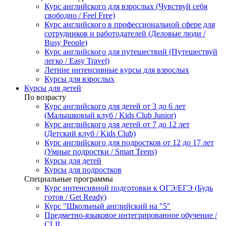
Курс английского для взрослых (Чувствуй себя
свободно / Feel Free)
Курс английского в профессиональной сфере для
сотрудников и работодателей (Деловые люди /
Busy People)
Курс английского для путешествий (Путешествуй
легко / Easy Travel)
Летние интенсивные курсы для взрослых
Курсы для взрослых
Курсы для детей
По возрасту
Курс английского для детей от 3 до 6 лет
(Малышковый клуб / Kids Club Junior)
Курс английского для детей от 7 до 12 лет
(Детский клуб / Kids Club)
Курс английского для подростков от 12 до 17 лет
(Умные подростки / Smart Teens)
Курсы для детей
Курсы для подростков
Специальные программы
Курс интенсивной подготовки к ОГЭ/ЕГЭ (Будь
готов / Get Ready)
Курс "Школьный английский на "5"
Предметно-языковое интегрированное обучение /
CLIL