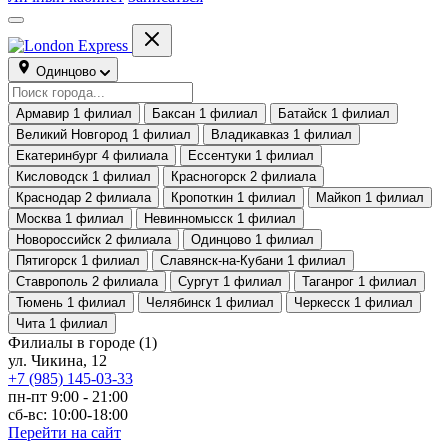
Одинцово
Армавир
1 филиал
Баксан
1 филиал
Батайск
1 филиал
Великий Новгород
1 филиал
Владикавказ
1 филиал
Екатеринбург
4 филиала
Ессентуки
1 филиал
Кисловодск
1 филиал
Красногорск
2 филиала
Краснодар
2 филиала
Кропоткин
1 филиал
Майкоп
1 филиал
Москва
1 филиал
Невинномысск
1 филиал
Новороссийск
2 филиала
Одинцово
1 филиал
Пятигорск
1 филиал
Славянск-на-Кубани
1 филиал
Ставрополь
2 филиала
Сургут
1 филиал
Таганрог
1 филиал
Тюмень
1 филиал
Челябинск
1 филиал
Черкесск
1 филиал
Чита
1 филиал
Филиалы в городе
(1)
ул. Чикина, 12
+7 (985) 145-03-33
пн-пт 9:00 - 21:00
сб-вс: 10:00-18:00
Перейти на сайт